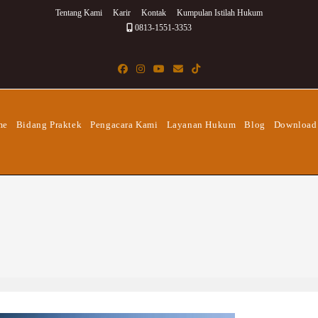
Tentang Kami
Karir
Kontak
Kumpulan Istilah Hukum
0813-1551-3353
me
Bidang Praktek
Pengacara Kami
Layanan Hukum
Blog
Download