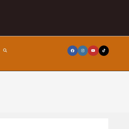
Toggle
website
search