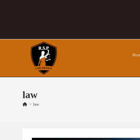
Skip
to
content
Ho
law
>
law