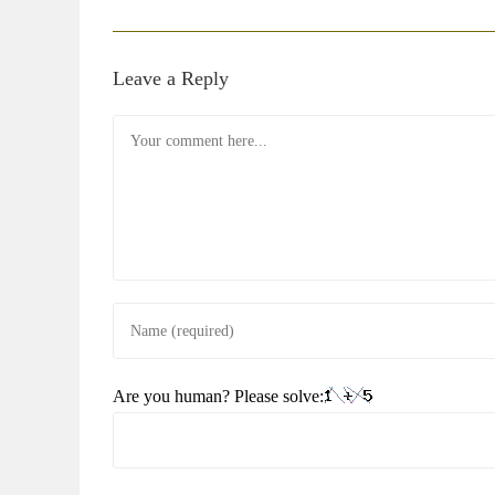
Leave a Reply
Comment
Enter
your
name
Are you human? Please solve:
or
username
to
comment