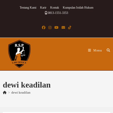
Skip
Tentang Kami
Karir
Kontak
Kumpulan Istilah Hukum
to
0813-1551-3353
content
Menu
dewi keadilan
>
dewi keadilan