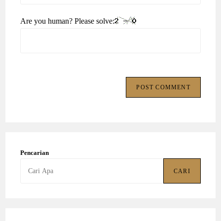
website
comment
Are you human? Please solve:
URL
(optional)
Pencarian
CARI