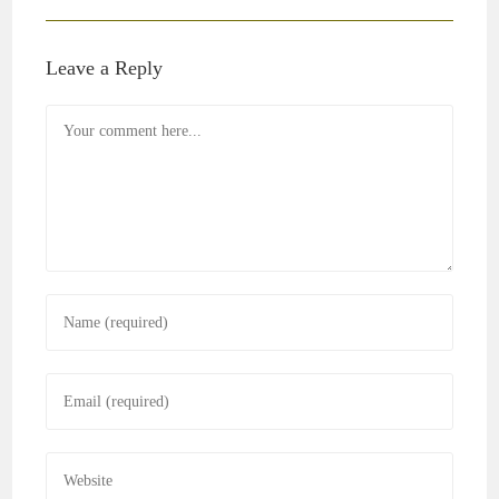
Leave a Reply
Comment
Enter
your
name
Enter
or
your
username
email
to
Enter
address
comment
your
to